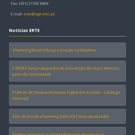
Fax: (351) 21393 6869
E-mail:
erte@dge.mec.pt
Notícias ERTE
eTwinning Road reforça inovação na Madeira
E-REDES lança campanha de prevenção de riscos elétricos
junto da comunidade
Práticas de Desenvolvimento Digital das Escolas - Catálogo
Nacional
Selo de Escola eTwinning 2026-2027 (lista atualizada)
Direitos Humanos e Ciberbullying em destaque no