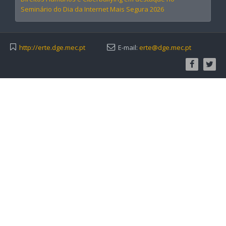
Seminário do Dia da Internet Mais Segura 2026
http://erte.dge.mec.pt
E-mail:
erte@dge.mec.pt