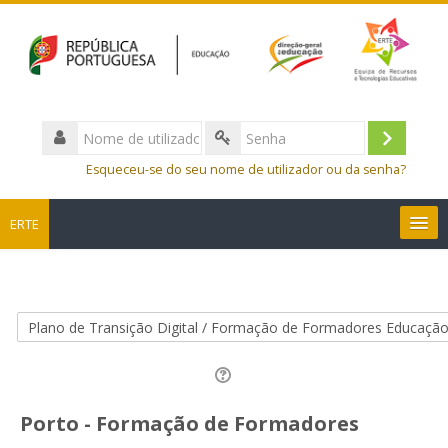
Nome
de
Entrar
Senha
utilizador
Esqueceu-se do seu nome de utilizador ou da senha?
ERTE
Português - Portugal ‎(pt)‎
Pesquisar
disciplinas
Sub
Porto - Formação de Formadores