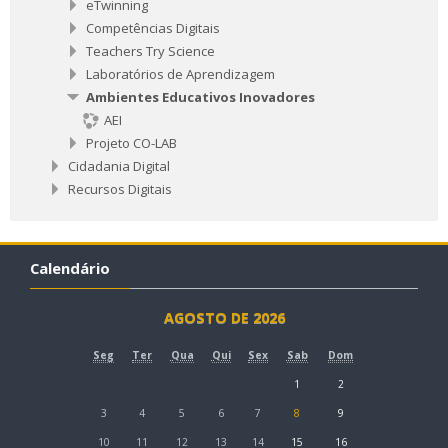
eTwinning
Competências Digitais
Teachers Try Science
Laboratórios de Aprendizagem
Ambientes Educativos Inovadores
AEI
Projeto CO-LAB
Cidadania Digital
Recursos Digitais
Calendário
AGOSTO DE 2026
Seg
Ter
Qua
Qui
Sex
Sab
Dom
1
2
3
4
5
6
7
8
9
10
11
12
13
14
15
16