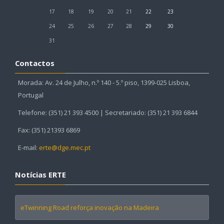
17
18
19
20
21
22
23
24
25
26
27
28
29
30
31
Contactos
Morada: Av. 24 de Julho, n.º 140 - 5.º piso, 1399-025 Lisboa,
Portugal
Telefone: (351) 21 393 4500 | Secretariado: (351) 21 393 6844
Fax: (351) 21393 6869
E-mail:
erte@dge.mec.pt
Notícias ERTE
eTwinning Road reforça inovação na Madeira