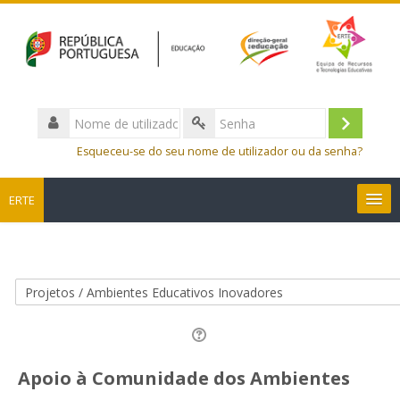
Nome
de
Entrar
Senha
utilizador
Esqueceu-se do seu nome de utilizador ou da senha?
ERTE
Português - Portugal ‎(pt)‎
Pesquisar
disciplinas
Sub
Apoio à Comunidade dos Ambientes