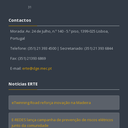
31
Contactos
Morada: Av. 24 de Julho, n.º 140 - 5.º piso, 1399-025 Lisboa,
Portugal
Telefone: (351) 21 393 4500 | Secretariado: (351) 21 393 6844
Fax: (351) 21393 6869
E-mail:
erte@dge.mec.pt
Notícias ERTE
eTwinning Road reforça inovação na Madeira
E-REDES lança campanha de prevenção de riscos elétricos
junto da comunidade