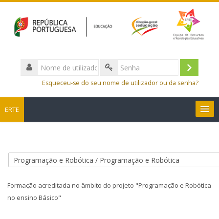
Nome
de
Entrar
Senha
utilizador
Esqueceu-se do seu nome de utilizador ou da senha?
ERTE
Português - Portugal ‎(pt)‎
Pesquisar
disciplinas
Sub
Formação acreditada no âmbito do projeto "Programação e Robótica
no ensino Básico"