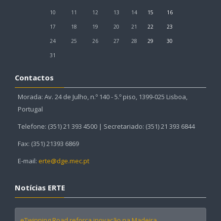
10
11
12
13
14
15
16
17
18
19
20
21
22
23
24
25
26
27
28
29
30
31
Contactos
Morada: Av. 24 de Julho, n.º 140 - 5.º piso, 1399-025 Lisboa,
Portugal
Telefone: (351) 21 393 4500 | Secretariado: (351) 21 393 6844
Fax: (351) 21393 6869
E-mail:
erte@dge.mec.pt
Notícias ERTE
eTwinning Road reforça inovação na Madeira