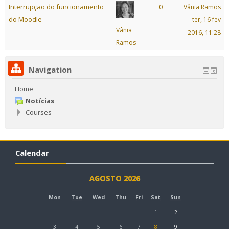
Interrupção do funcionamento
0
Vânia Ramos
do Moodle
ter, 16 fev
Vânia
2016, 11:28
Ramos
Navigation
Home
Notícias
Courses
Calendar
AGOSTO 2026
Mon
Tue
Wed
Thu
Fri
Sat
Sun
1
2
3
4
5
6
7
8
9