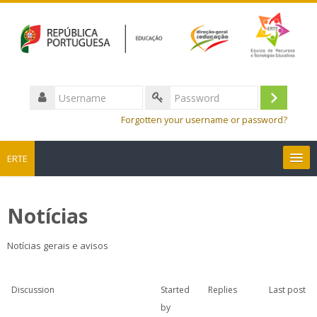
Username
Log
Password
Forgotten your username or password?
in
ERTE
English ‎(en)‎
Notícias
Search
courses
Sub
Notícias gerais e avisos
Discussion
Started
Replies
Last post
by